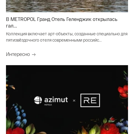
В METROPOL Гранд Отель Геленджик открылась
гал...
Коллекция включает арт-объекты, созданные специально для
пятизвёздочного отеля современными российс...
Интересно