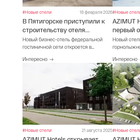
#Новые отели
18 февраля 2026
#Новые отел
В Пятигорске приступили к
AZIMUT H
строительству отеля...
первый о
Новый бизнес-отель федеральной
Новый отел
гостиничной сети откроется в
горнолыжно
курортном городе в 2028 году.
Черкессии
Интересно
Интересно
#Новые отели
21 августа 2025
#Новые отел
AZIMUT Hotels открывает
AZIMUT H