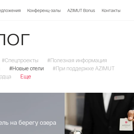
едложения
Конференц-залы
AZIMUT Bonus
Контакты
лог
#Спецпроекты
#Полезная информация
и
#Новые отели
#При поддержке AZIMUT
ердца
Еще
ель на берегу озера