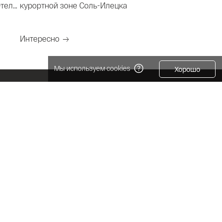
Отель
курортной зоне Соль-Илецка
Интересно
Мы используем cookies
Хорошо
к
Сочи
Хабаровск
ево
Ставрополь
Шадринск