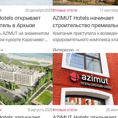
и
25 декабря 2025
#Новые отели
17 сентябр
otels открывает
AZIMUT Hotels начинает
тель в Архызе
строительство премиальн
ь AZIMUT на знаменитом
Компания приступила к возведе
м курорте Карачаево-
оздоровительного комплекса кл
5* на Алтае
Интересно
и
8 августа 2025
#Новые отели
25 июл
otels запускает
AZIMUT Hotels открывает