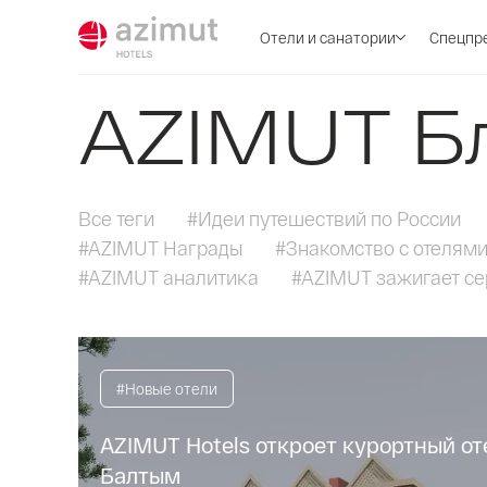
Отели и санатории
Спецпр
AZIMUT Б
Все теги
#Идеи путешествий по России
#AZIMUT Награды
#Знакомство с отелям
#AZIMUT аналитика
#AZIMUT зажигает с
#Новые отели
AZIMUT Hotels откроет курортный от
Балтым