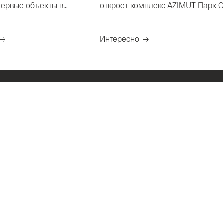
первые объекты в
откроет комплекс AZIMUT Парк 
Черкессии
Анапа 4*
Интересно
атории
Геленджик
Кемерово
Новосибирс
рг
Екатеринбург
Киров
Орехово-Зу