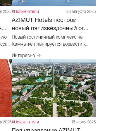
я 2025
#Новые отели
26 августа 2025
AZIMUT Hotels построит
...
новый пятизвёздочный от...
нию
Новый гостиничный комплекс на
асса
Камчатке планируется возвести к
2030 году
Интересно
я 2025
#Новые отели
15 июля 2025
Под управление AZIMUT