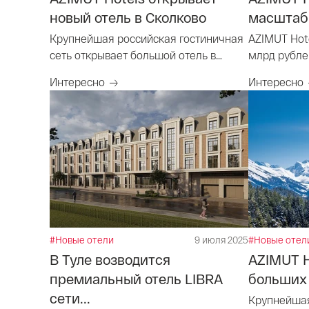
новый отель в Сколково
масштабн
Крупнейшая российская гостиничная
AZIMUT Hot
сеть открывает большой отель в
млрд рублей
Инновационном центре «Сколково»
Дербенте
Интересно
Интересно
#Новые отели
9 июля 2025
#Новые отел
В Туле возводится
AZIMUT H
премиальный отель LIBRA
больших 
сети...
Крупнейшая