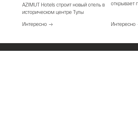
открывает 
AZIMUT Hotels строит новый отель в
Карачаево-
историческом центре Тулы
Интересно
Интересно
Компания
Отели и сан
Узбекистан
Ташкент
Россия
Москва
О нас
Санкт-Петербу
Управление и франшиза