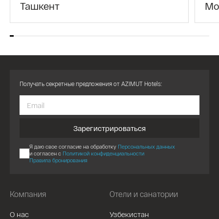
Ташкент
Мо
Получать секретные предложения от AZIMUT Hotels:
Зарегистрироваться
Я даю свое согласие на обработку
Персональных данных
и согласен с
Политикой конфиденциальности
Правила бронирования
Компания
Отели и санатории
О нас
Узбекистан