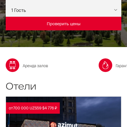
Проверить цены
Аренда залов
Гаран
Отели
от
700 000 UZS
59 $
4 776 ₽