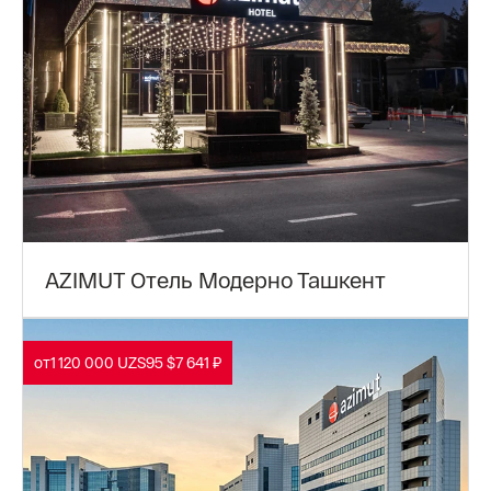
AZIMUT Отель Модерно Ташкент
от
1 120 000 UZS
95 $
7 641 ₽