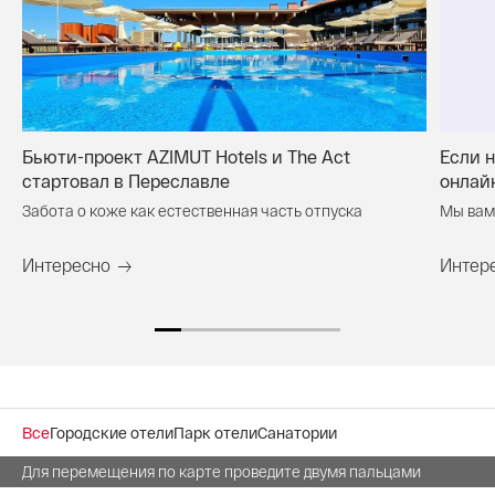
Бьюти-проект AZIMUT Hotels и The Act
Если 
стартовал в Переславле
онлайн
Забота о коже как естественная часть отпуска
Мы вам
Интересно
Интер
Все
Городские отели
Парк отели
Санатории
Для перемещения по карте проведите двумя пальцами