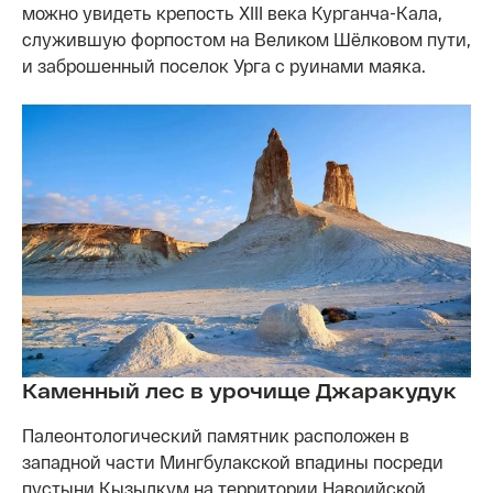
можно увидеть крепость XIII века Курганча-Кала,
служившую форпостом на Великом Шёлковом пути,
и заброшенный поселок Урга с руинами маяка.
Каменный лес в урочище Джаракудук
Палеонтологический памятник расположен в
западной части Мингбулакской впадины посреди
пустыни Кызылкум на территории Навоийской