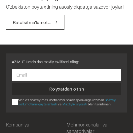
O‘zbekiston poytaxtining asosiy diqqatga sazovor joylari
Batafsil ma’lumot...
AZIMUT Hotels dan maxfiy takliflarni oling:
Ro'yxatdan o'tish
Men o'z shaxsiy ma'lumotlarimni ishlash qoidalariga roziman
Shaxsiy
ma'lumotlarni qayta ishlash
va
Maxfiylik siyosati
bilan tanishman
Kompaniya
Mehmonxonalar va
sanatoriyalar