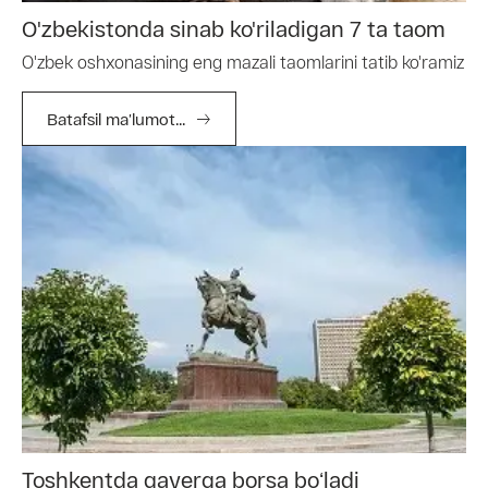
O'zbekistonda sinab ko'riladigan 7 ta taom
O'zbek oshxonasining eng mazali taomlarini tatib ko'ramiz
Batafsil ma’lumot...
Toshkentda qayerga borsa boʻladi