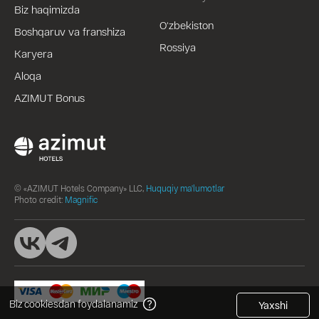
Biz haqimizda
O‘zbekiston
Boshqaruv va franshiza
Rossiya
Karyera
Aloqa
AZIMUT Bonus
© «AZIMUT Hotels Company» LLC,
Huquqiy ma'lumotlar
Photo credit:
Magnific
Biz cookiesdan foydalanamiz
Yaxshi