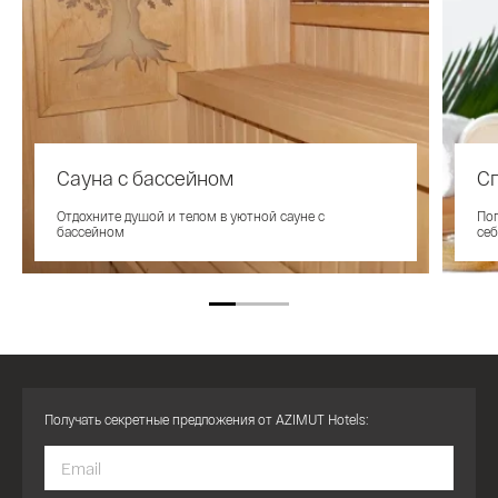
Сауна с бассейном
С
Отдохните душой и телом в уютной сауне с
Пог
бассейном
себ
Получать секретные предложения от AZIMUT Hotels: