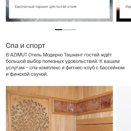
Бесплатный паркинг для гостей отеля
Иде
Спа и спорт
В AZIMUT Отель Модерно Ташкент гостей ждёт
большой выбор полезных удовольствий. К вашим
услугам – спа-комплекс и фитнес-клуб с бассейном
и финской сауной.