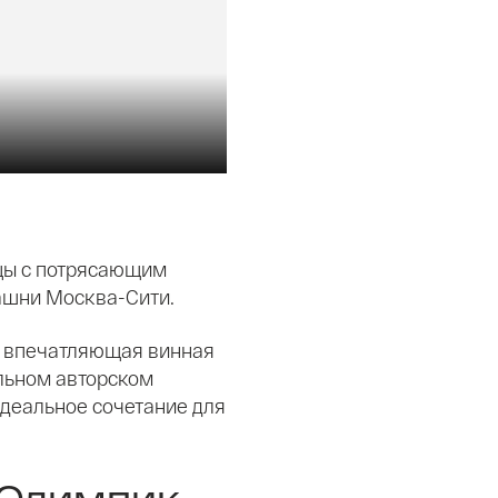
цы с потрясающим
ашни Москва-Сити.
, впечатляющая винная
альном авторском
идеальное сочетание для
 Олимпик