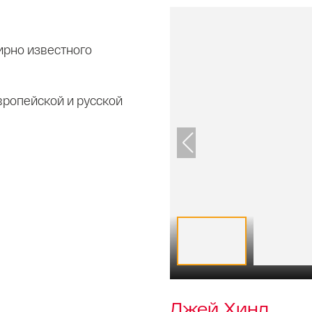
ирно известного
вропейской и русской
Джей Хинд