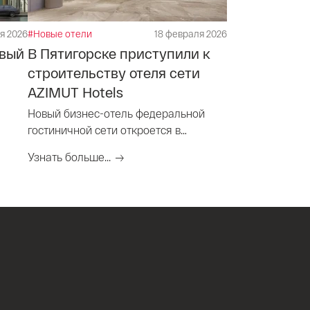
я 2026
#Новые отели
18 февраля 2026
овый
В Пятигорске приступили к
строительству отеля сети
AZIMUT Hotels
Новый бизнес-отель федеральной
гостиничной сети откроется в
курортном городе в 2028 году.
Узнать больше...