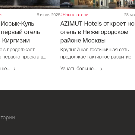
и
6 июля 2026
#Новые отели
28 ма
 Иссык-Куль
AZIMUT Hotels откроет н
 первый отель
отель в Нижегородском
 Киргизии
районе Москвы
els продолжает
Крупнейшая гостиничная сеть
 первого проекта в
продолжает активное развитие
ше...
Узнать больше...
атории