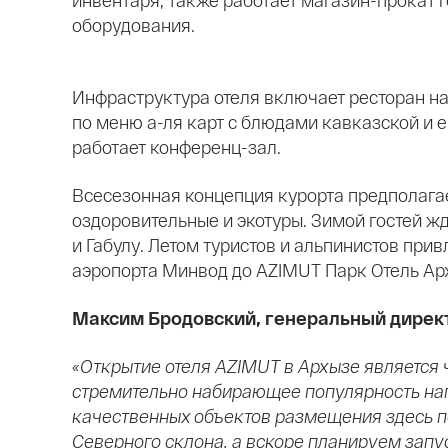
инвентаря, также работает магазин-прокат
оборудования.
Инфраструктура отеля включает ресторан на
по меню а-ля карт с блюдами кавказской и 
работает конференц-зал.
Всесезонная концепция курорта предполага
оздоровительные и экотуры. Зимой гостей ж
и Габулу. Летом туристов и альпинистов пр
аэропорта Минвод до AZIMUT Парк Отель Архы
Максим Бродовский, генеральный директ
«Открытие отеля AZIMUT в Архызе является 
стремительно набирающее популярность напр
качественных объектов размещения здесь п
Северного склона, а вскоре планируем запус