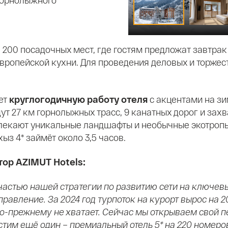
 горнолыжного
 200 посадочных мест, где гостям предложат завтра
европейской кухни. Для проведения деловых и торжес
ет
круглогодичную работу отеля
с акцентами на зи
дут 27 км горнолыжных трасс, 9 канатных дорог и з
ивлекают уникальные ландшафты и необычные экотропы
з 4* займёт около 3,5 часов.
ор AZIMUT Hotels:
частью нашей стратегии по развитию сети на ключев
авление. За 2024 год турпоток на курорт вырос на 20
о-прежнему не хватает. Сейчас мы открываем свой п
тим ещё один – премиальный отель 5* на 220 номеров.