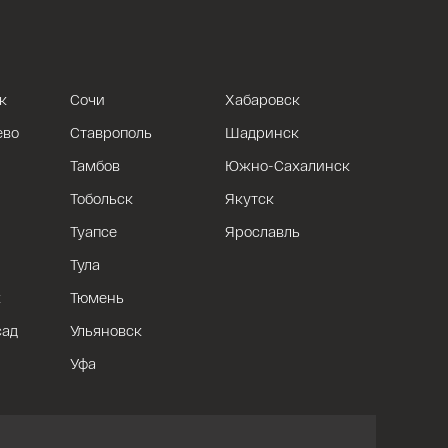
к
Сочи
Хабаровск
ево
Ставрополь
Шадринск
Тамбов
Южно-Сахалинск
Тобольск
Якутск
Туапсе
Ярославль
Тула
к
Тюмень
сад
Ульяновск
Уфа