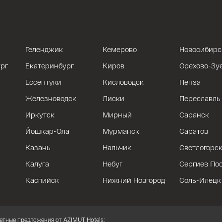
Геленджик
Кемерово
Новосибирс
рг
Екатеринбург
Киров
Орехово-Зу
Ессентуки
Кисловодск
Пенза
Железноводск
Лиски
Переславль
Иркутск
Мирный
Саранск
Йошкар-Ола
Мурманск
Саратов
Казань
Нальчик
Светлогорс
Калуга
Небуг
Сергиев По
Каспийск
Нижний Новгород
Соль-Илецк
етные предложения от AZIMUT Hotels: