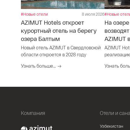
#Новые отели
8 июля 2026
#Новые отел
AZIMUT Hotels откроет
На озере
курортный отель на берегу
возводят
озера Балтым
AZIMUT в
Новый отель AZIMUT в Свердловской
AZIMUT Hot
области откроется в 2028 году
реализацию
Киргизии
Узнать больше...
Узнать боль
Компания
Отели и сан
Узбекистан