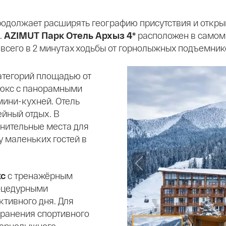
родолжает расширять географию присутствия и откры
.
AZIMUT Парк Отель Архыз 4*
расположен в самом 
всего в 2 минутах ходьбы от горнолыжных подъемник
атегорий площадью от
 люкс с панорамными
мини-кухней. Отель
ейный отдых. В
нительные места для
у маленьких гостей в
кс
с тренажёрным
роцедурными
ктивного дня. Для
хранения спортивного