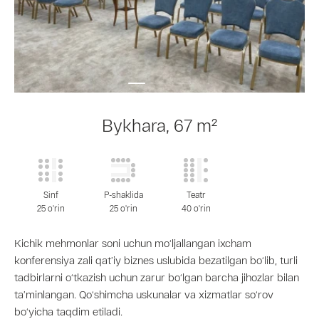
Bykhara, 67 m²
Sinf
P-shaklida
Teatr
25 o'rin
25 o'rin
40 o'rin
Kichik mehmonlar soni uchun mo‘ljallangan ixcham
konferensiya zali qat’iy biznes uslubida bezatilgan bo‘lib, turli
tadbirlarni o‘tkazish uchun zarur bo‘lgan barcha jihozlar bilan
ta’minlangan. Qo‘shimcha uskunalar va xizmatlar so‘rov
bo‘yicha taqdim etiladi.