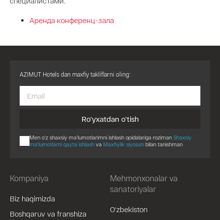
специалистами.
Аренда конференц-зала
AZIMUT Hotels dan maxfiy takliflarni oling:
Ro'yxatdan o'tish
Men o'z shaxsiy ma'lumotlarimni ishlash qoidalariga roziman
Shaxsiy
ma'lumotlarni qayta ishlash
va
Maxfiylik siyosati
bilan tanishman
Kompaniya
Mehmonxonalar va
sanatoriyalar
Biz haqimizda
O‘zbekiston
Boshqaruv va franshiza