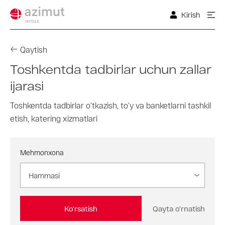
Kirish
Qaytish
Toshkentda tadbirlar uchun zallar
ijarasi
Toshkentda tadbirlar o‘tkazish, to‘y va banketlarni tashkil
etish, katering xizmatlari
Mehmonxona
Hammasi
Ko'rsatish
Qayta o'rnatish