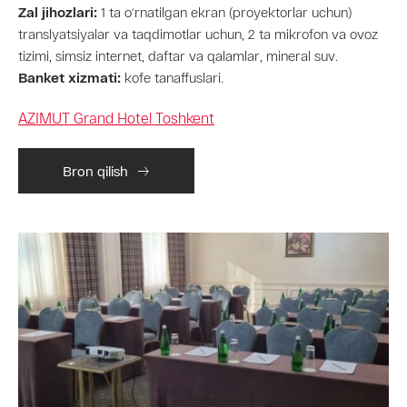
Zal jihozlari:
1 ta o‘rnatilgan ekran (proyektorlar uchun)
translyatsiyalar va taqdimotlar uchun, 2 ta mikrofon va ovoz
tizimi, simsiz internet, daftar va qalamlar, mineral suv.
Banket xizmati:
kofe tanaffuslari.
AZIMUT Grand Hotel Toshkent
Bron qilish