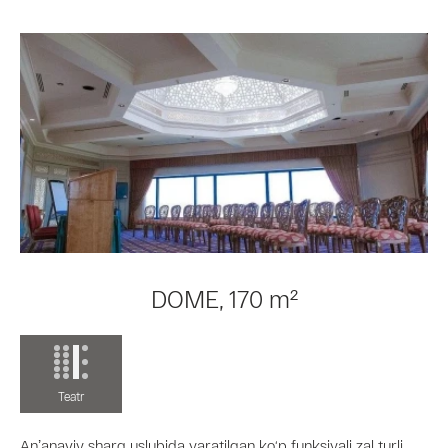
DOME, 170 m²
Teatr
Anʼanaviy sharq uslubida yaratilgan ko‘p funksiyali zal turli