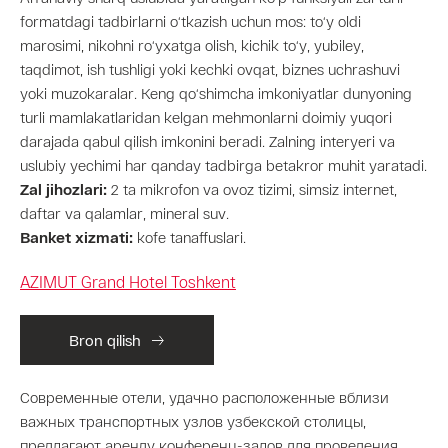
formatdagi tadbirlarni o‘tkazish uchun mos: to‘y oldi
marosimi, nikohni ro‘yxatga olish, kichik to‘y, yubiley,
taqdimot, ish tushligi yoki kechki ovqat, biznes uchrashuvi
yoki muzokaralar. Keng qo‘shimcha imkoniyatlar dunyoning
turli mamlakatlaridan kelgan mehmonlarni doimiy yuqori
darajada qabul qilish imkonini beradi. Zalning interyeri va
uslubiy yechimi har qanday tadbirga betakror muhit yaratadi.
Zal jihozlari:
2 ta mikrofon va ovoz tizimi, simsiz internet,
daftar va qalamlar, mineral suv.
Banket xizmati:
kofe tanaffuslari.
AZIMUT Grand Hotel Toshkent
Bron qilish
Современные отели, удачно расположенные вблизи
важных транспортных узлов узбекской столицы,
предлагают аренду конференц-залов для проведения