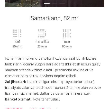
Samarkand, 82 m²
Sinf
P-shaklida
Teatr
25 o'rin
25 o'rin
60 o'rin
Ixcham, ammo keng va to‘liq jihozlangan zal kichik biznes
tadbirlarini doimiy yuqori darajada tashkil etish uchun qulay
maydon sifatida xizmat qiladi. Qo‘shimcha uskunalar va
xizmatlar ham so‘rov bo‘yicha taqdim etiladi.
Zal jihozlari:
1 ta o‘rnatilgan ekran (proyektorlar uchun)
translyatsiyalar va taqdimotlar uchun, 2 ta mikrofon va ovoz
tizimi, simsiz internet, daftar va qalamlar, mineral suv.
Banket xizmati:
kofe tanaffuslari.