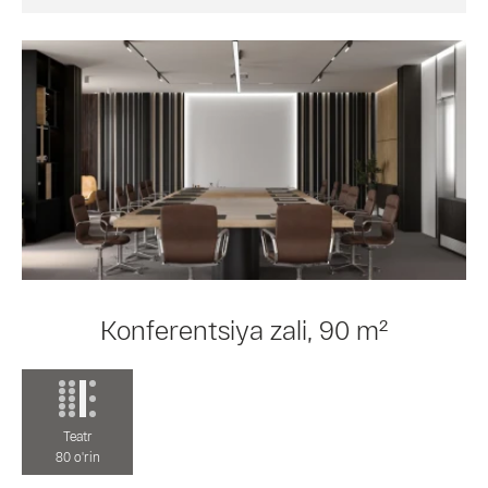
Konferentsiya zali, 90 m²
Teatr
80 o'rin