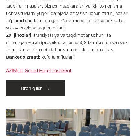
tadbirlar, masalan, biznes muzokaralari va ikki tomonlama
uchrashuvlarni yuqori darajada o‘tkazish uchun zarur jihozlar
to‘plami bilan ta’minlangan. Qo‘shimcha jihozlar va xizmatlar
so‘rov bo‘yicha taqdim etiladi.
Zal jihozlari:
translyatsiya va taqdimotlar uchun 1 ta
o‘rnatilgan ekran (proyektorlar uchun), 2 ta mikrofon va ovoz
tizimi, simsiz internet, daftar va ruchkalar, mineral suv.
Banket xizmati:
kofe tanaffuslari.
AZIMUT Grand Hotel Toshkent
Bron qilish