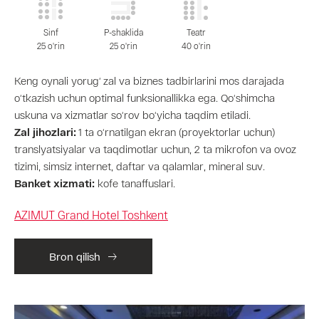
Sinf
P-shaklida
Teatr
25 o'rin
25 o'rin
40 o'rin
Keng oynali yorug‘ zal va biznes tadbirlarini mos darajada
o‘tkazish uchun optimal funksionallikka ega. Qo‘shimcha
uskuna va xizmatlar so‘rov bo‘yicha taqdim etiladi.
Zal jihozlari:
1 ta o‘rnatilgan ekran (proyektorlar uchun)
translyatsiyalar va taqdimotlar uchun, 2 ta mikrofon va ovoz
tizimi, simsiz internet, daftar va qalamlar, mineral suv.
Banket xizmati:
kofe tanaffuslari.
AZIMUT Grand Hotel Toshkent
Bron qilish