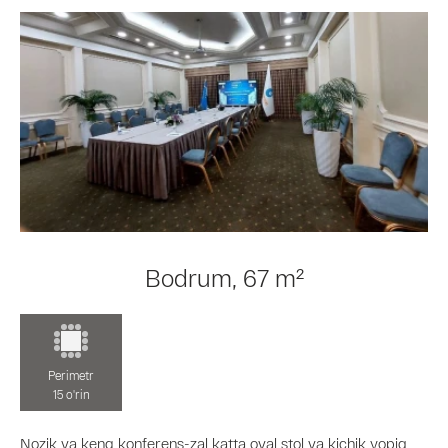
Bodrum, 67 m²
Perimetr
15 o'rin
Nozik va keng konferens-zal katta oval stol va kichik yopiq