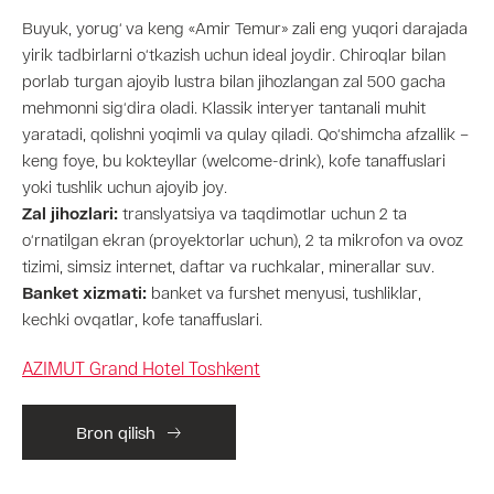
Buyuk, yorug‘ va keng «Amir Temur» zali eng yuqori darajada
yirik tadbirlarni o‘tkazish uchun ideal joydir. Chiroqlar bilan
porlab turgan ajoyib lustra bilan jihozlangan zal 500 gacha
mehmonni sig‘dira oladi. Klassik interyer tantanali muhit
yaratadi, qolishni yoqimli va qulay qiladi. Qo‘shimcha afzallik –
keng foye, bu kokteyllar (welcome-drink), kofe tanaffuslari
yoki tushlik uchun ajoyib joy.
Zal jihozlari:
translyatsiya va taqdimotlar uchun 2 ta
o‘rnatilgan ekran (proyektorlar uchun), 2 ta mikrofon va ovoz
tizimi, simsiz internet, daftar va ruchkalar, minerallar suv.
Banket xizmati:
banket va furshet menyusi, tushliklar,
kechki ovqatlar, kofe tanaffuslari.
AZIMUT Grand Hotel Toshkent
Bron qilish