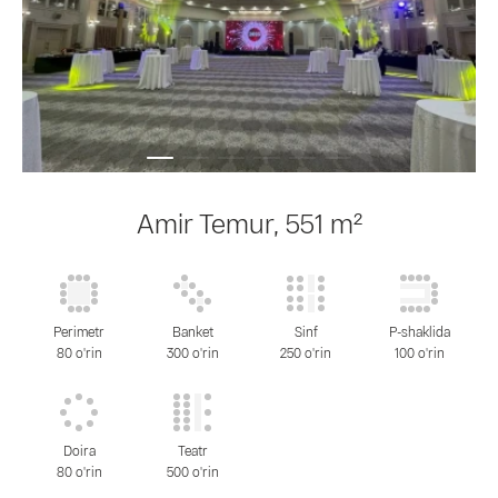
Amir Temur, 551 m²
Perimetr
Banket
Sinf
P-shaklida
80 o'rin
300 o'rin
250 o'rin
100 o'rin
Doira
Teatr
80 o'rin
500 o'rin