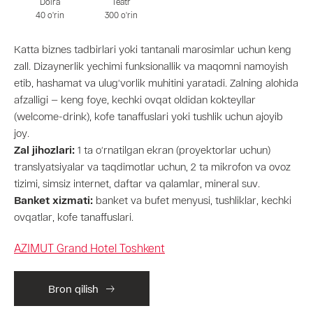
Doira
Teatr
40 o'rin
300 o'rin
Katta biznes tadbirlari yoki tantanali marosimlar uchun keng
zall. Dizaynerlik yechimi funksionallik va maqomni namoyish
etib, hashamat va ulug‘vorlik muhitini yaratadi. Zalning alohida
afzalligi — keng foye, kechki ovqat oldidan kokteyllar
(welcome-drink), kofe tanaffuslari yoki tushlik uchun ajoyib
joy.
Zal jihozlari:
1 ta o‘rnatilgan ekran (proyektorlar uchun)
translyatsiyalar va taqdimotlar uchun, 2 ta mikrofon va ovoz
tizimi, simsiz internet, daftar va qalamlar, mineral suv.
Banket xizmati:
banket va bufet menyusi, tushliklar, kechki
ovqatlar, kofe tanaffuslari.
AZIMUT Grand Hotel Toshkent
Bron qilish