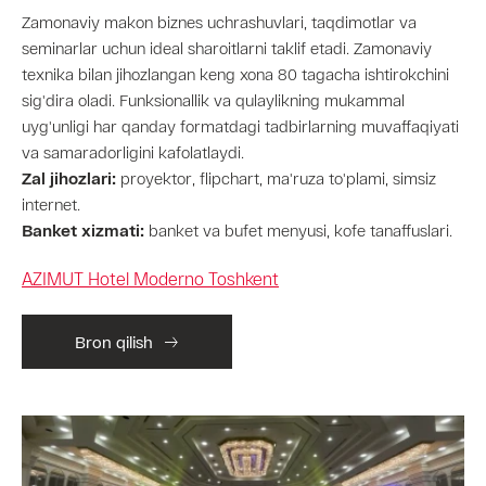
Zamonaviy makon biznes uchrashuvlari, taqdimotlar va
seminarlar uchun ideal sharoitlarni taklif etadi. Zamonaviy
texnika bilan jihozlangan keng xona 80 tagacha ishtirokchini
sig'dira oladi. Funksionallik va qulaylikning mukammal
uyg'unligi har qanday formatdagi tadbirlarning muvaffaqiyati
va samaradorligini kafolatlaydi.
Zal jihozlari:
proyektor, flipchart, ma'ruza to'plami, simsiz
internet.
Banket xizmati:
banket va bufet menyusi, kofe tanaffuslari.
AZIMUT Hotel Moderno Toshkent
Bron qilish