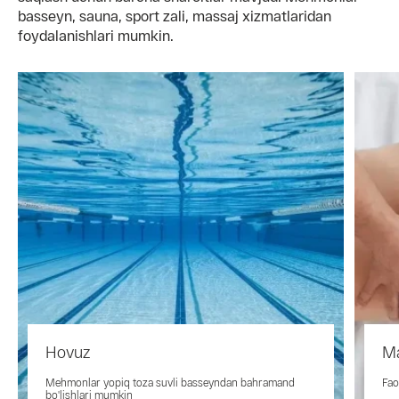
basseyn, sauna, sport zali, massaj xizmatlaridan
foydalanishlari mumkin.
Hovuz
M
Mehmonlar yopiq toza suvli basseyndan bahramand
Fao
bo'lishlari mumkin