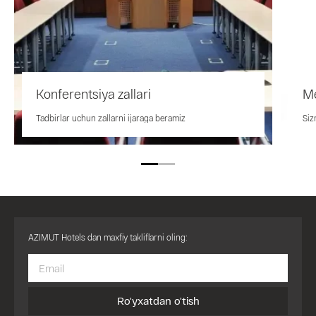
Konferentsiya zallari
Me
Tadbirlar uchun zallarni ijaraga beramiz
Siz
AZIMUT Hotels dan maxfiy takliflarni oling:
Ro'yxatdan o'tish