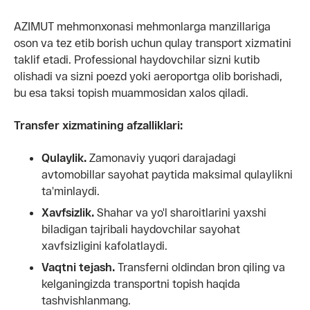
AZIMUT mehmonxonasi mehmonlarga manzillariga
oson va tez etib borish uchun qulay transport xizmatini
taklif etadi. Professional haydovchilar sizni kutib
olishadi va sizni poezd yoki aeroportga olib borishadi,
bu esa taksi topish muammosidan xalos qiladi.
Transfer xizmatining afzalliklari:
Qulaylik.
Zamonaviy yuqori darajadagi
avtomobillar sayohat paytida maksimal qulaylikni
ta'minlaydi.
Xavfsizlik.
Shahar va yo'l sharoitlarini yaxshi
biladigan tajribali haydovchilar sayohat
xavfsizligini kafolatlaydi.
Vaqtni tejash.
Transferni oldindan bron qiling va
kelganingizda transportni topish haqida
tashvishlanmang.