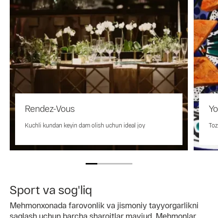
Rendez-Vous
Yo
Kuchli kundan keyin dam olish uchun ideal joy
Toz
Sport va sog'liq
Mehmonxonada farovonlik va jismoniy tayyorgarlikni
saqlash uchun barcha sharoitlar mavjud. Mehmonlar