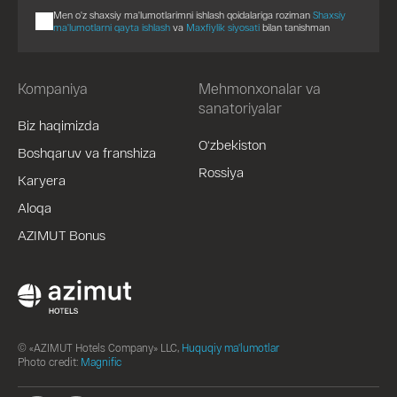
Men o'z shaxsiy ma'lumotlarimni ishlash qoidalariga roziman
Shaxsiy
ma'lumotlarni qayta ishlash
va
Maxfiylik siyosati
bilan tanishman
Kompaniya
Mehmonxonalar va
sanatoriyalar
Biz haqimizda
O‘zbekiston
Boshqaruv va franshiza
Rossiya
Karyera
Aloqa
AZIMUT Bonus
© «AZIMUT Hotels Company» LLC,
Huquqiy ma'lumotlar
Photo credit:
Magnific