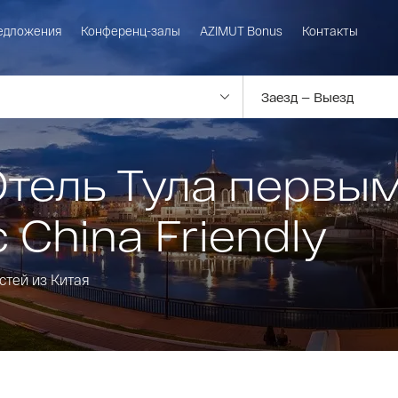
едложения
Конференц-залы
AZIMUT Bonus
Контакты
тель Тула первым
 China Friendly
остей из Китая