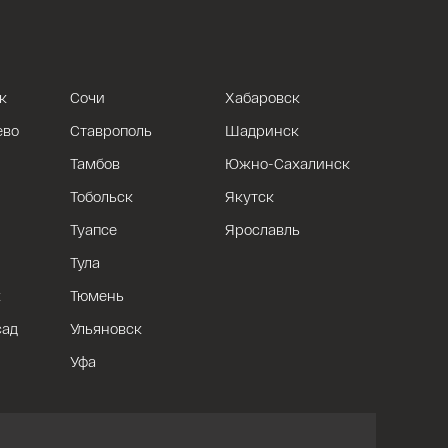
к
Сочи
Хабаровск
ево
Ставрополь
Шадринск
Тамбов
Южно-Сахалинск
Тобольск
Якутск
Туапсе
Ярославль
Тула
к
Тюмень
сад
Ульяновск
Уфа