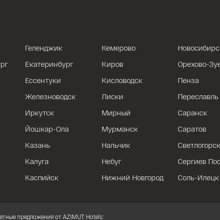
Геленджик
Кемерово
Новосибирс
рг
Екатеринбург
Киров
Орехово-Зу
Ессентуки
Кисловодск
Пенза
Железноводск
Лиски
Переславль
Иркутск
Мирный
Саранск
Йошкар-Ола
Мурманск
Саратов
Казань
Нальчик
Светлогорс
Калуга
Небуг
Сергиев По
Каспийск
Нижний Новгород
Соль-Илецк
етные предложения от AZIMUT Hotels: