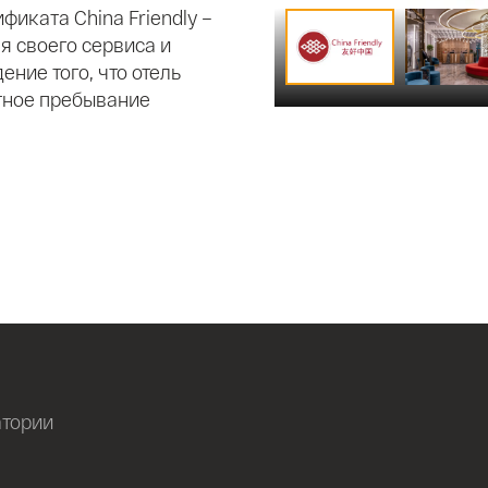
фиката China Friendly –
я своего сервиса и
ние того, что отель
тное пребывание
атории