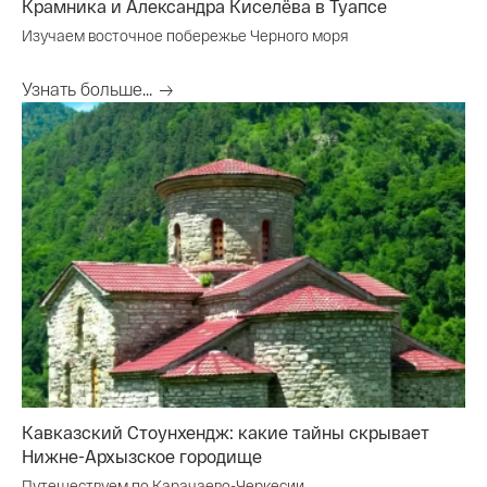
Крамника и Александра Киселёва в Туапсе
Изучаем восточное побережье Черного моря
Узнать больше...
Кавказский Стоунхендж: какие тайны скрывает
Нижне-Архызское городище
Путешествуем по Карачаево-Черкесии