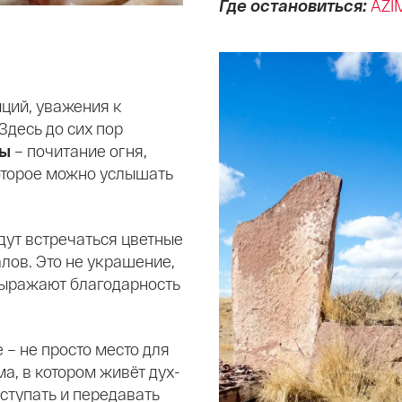
Где остановиться:
AZI
ций, уважения к
Здесь до сих пор
ры
– почитание огня,
которое можно услышать
дут встречаться цветные
алов. Это не украшение,
выражают благодарность
– не просто место для
а, в котором живёт дух-
ступать и передавать