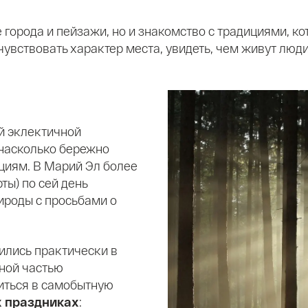
е города и пейзажи, но и знакомство с традициями, к
увствовать характер места, увидеть, чем живут люди
й эклектичной
 насколько бережно
циям. В Марий Эл более
рты) по сей день
ироды с просьбами о
ились практически в
жной частью
иться в самобытную
 праздниках
: