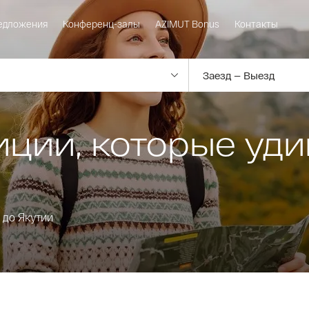
едложения
Конференц-залы
AZIMUT Bonus
Контакты
ции, которые уд
 до Якутии