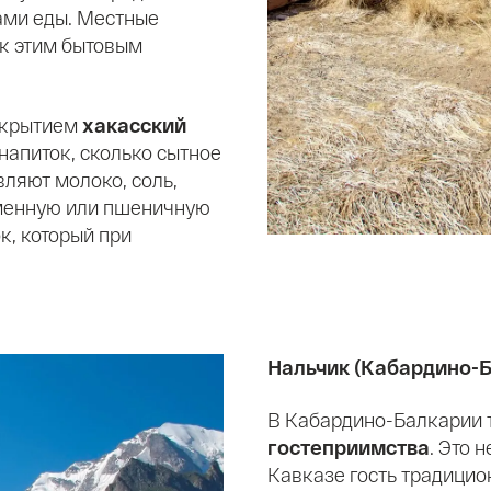
ами еды. Местные
 к этим бытовым
ткрытием
хакасский
 напиток, сколько сытное
вляют молоко, соль,
чменную или пшеничную
к, который при
Нальчик (Кабардино-
В Кабардино-Балкарии 
гостеприимства
. Это 
Кавказе гость традицио