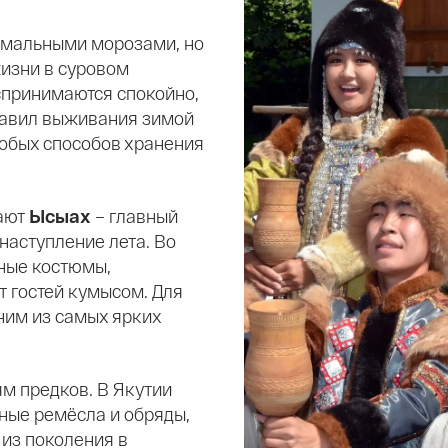
ремальными морозами, но
жизни в суровом
спринимаются спокойно,
равил выживания зимой
собых способов хранения
чают
Ысыах
– главный
аступление лета. Во
ные костюмы,
т гостей кумысом. Для
ним из самых ярких
м предков. В Якутии
ьные ремёсла и обряды,
 из поколения в