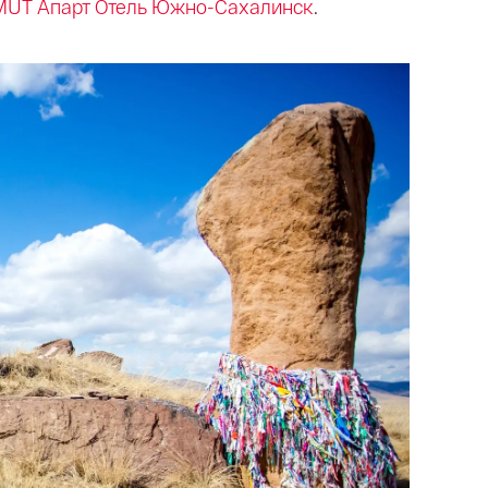
MUT Апарт Отель Южно-Сахалинск
.