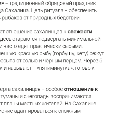
я»
– традиционный обрядовый праздник
да Сахалина. Цель ритуала – обеспечить
ь рыбаков от природных бедствий.
яет отношение сахалинцев к
свежести
здесь стараются подвергать минимальной
и часто едят практически сырыми.
нную красную рыбу (горбушу, кету) режут
ресыпают солью и чёрным перцем. Через 5
к и называют – «пятиминутка», готово к
ерта сахалинцев – особое
отношение к
, туманы и снегопады воспринимаются
т планы местных жителей. На Сахалине
мение адаптироваться к сложным