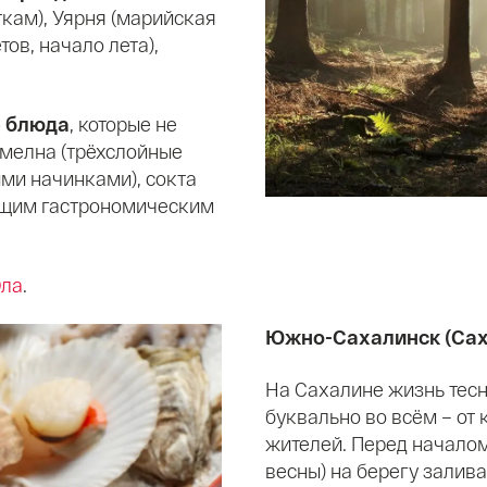
кам), Уярня (марийская
ов, начало лета),
 блюда
, которые не
-мелна (трёхслойные
ыми начинками), сокта
ящим гастрономическим
Ола
.
Южно-Сахалинск (Сах
На Сахалине жизнь тесно
буквально во всём – от
жителей. Перед началом
весны) на берегу залив