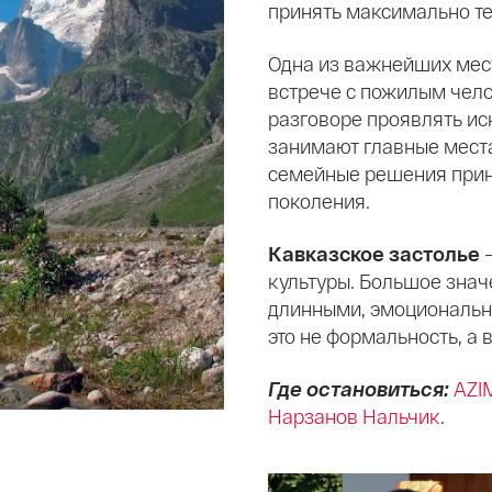
принять максимально те
Одна из важнейших мес
встрече с пожилым челов
разговоре проявлять ис
занимают главные места
семейные решения прин
поколения.
Кавказское застолье
–
культуры. Большое знач
длинными, эмоциональн
это не формальность, а
Где остановиться:
AZI
Нарзанов Нальчик
.