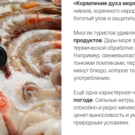
«Кормление духа мор
нивхов, коренного наро
богатый улов и защитит
Многих туристов удивл
продуктов
. Дары моря 
термической обработке 
Например, свежевыловле
тонкими ломтиками, пе
минут блюдо, которое та
употреблению.
Ещё одна характерная ч
погоде
. Сильные ветры
спокойно и редко меняю
ценят выносливость и у
природным условиям.