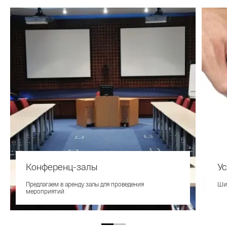
Конференц-залы
Ус
Предлагаем в аренду залы для проведения
Шир
мероприятий