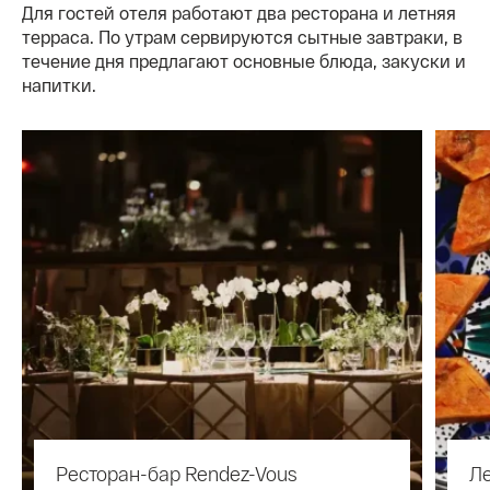
Для гостей отеля работают два ресторана и летняя
терраса. По утрам сервируются сытные завтраки, в
течение дня предлагают основные блюда, закуски и
напитки.
Ресторан-бар Rendez-Vous
Ле