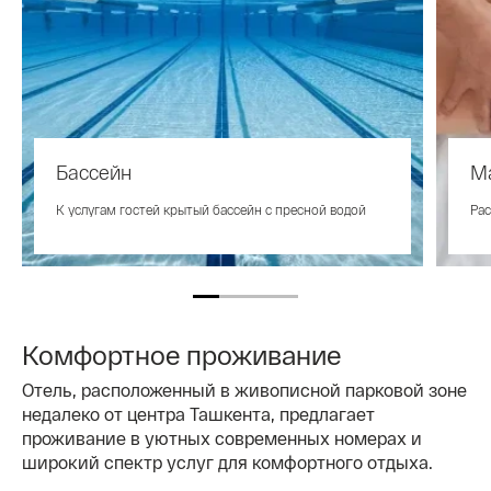
Бассейн
М
К услугам гостей крытый бассейн с пресной водой
Рас
Комфортное проживание
Отель, расположенный в живописной парковой зоне
недалеко от центра Ташкента, предлагает
проживание в уютных современных номерах и
широкий спектр услуг для комфортного отдыха.